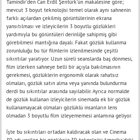
Tamindir'den Can Erdil Şentürk'ün makalesine göre;
mevcut 3 boyut teknolojisi temel olarak aynı sahnenin
farklı açılardan çekilmiş görüntülerinin ekrana
yansıtılması ve izleyicilerin 3 boyutlu gözlükleri
yardımıyla bu görüntüleri derinliğe sahipmiş gibi
görebilmesi mantığına dayalı. Fakat gözlük kullanma
zorunluluğu bu tür filmlerin izlenilmesinde çeşitli
sıkıntılar yaratıyor. Uzun süreli seanslarda baş dönmesi,
film izlerken sahneye belli bir açıyla bakılmasının
gerekmesi, gözlüklerin ergonomik olarak rahatsız
olmaları, gözlük satın alma veya yanında bulundurma
derdi bu sıkıntılar arasında sayılabilir. Ayrıca normalde
de gözlük kullanan izleyicilerin sinemada ek bir gözlük
kullanamayacak olmaları gözlüklü insanların lens
olmadan 3 boyutlu film izleyememesi anlamına geliyor.
İşte bu sıkıntıları ortadan kaldıracak olan ve Cinema
3D adı verilen bir gözlüksüz 3D teknolojisi Amerika'daki