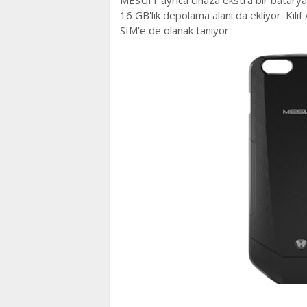
MESUIT ayrıca cihaza ekstra bir batarya
16 GB'lık depolama alanı da ekliyor. Kılıf 
SIM'e de olanak tanıyor.