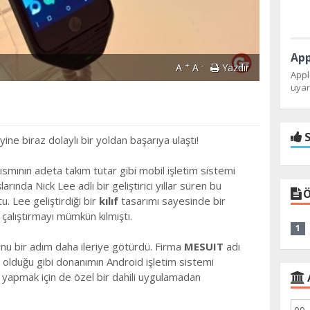
+
-
A
A
Yazdır
Appl
uyarı
S
yine biraz dolaylı bir yoldan başarıya ulaştı!
 kısmının adeta takım tutar gibi mobil işletim sistemi
larında Nick Lee adlı bir geliştirici yıllar süren bu
Ö
 Lee geliştirdiği bir
kılıf
tasarımı sayesinde bir
çalıştırmayı mümkün kılmıştı.
1
unu bir adım daha ileriye götürdü. Firma
MESUIT
adı
da olduğu gibi donanımın Android işletim sistemi
a yapmak için de özel bir dahili uygulamadan