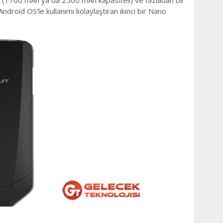
 (1700 mAh ya da 2500 mAh kapasiteli) ve fazladan bir
Android OS'le kullanımı kolaylaştıran ikinci bir Nano