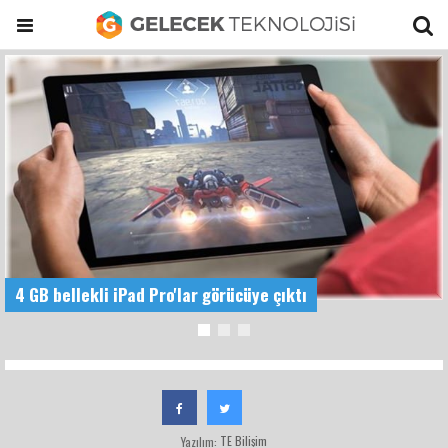
4 GB bellekli iPad Pro'lar görücüye çıktı
TE Bilişim
Yazılım: