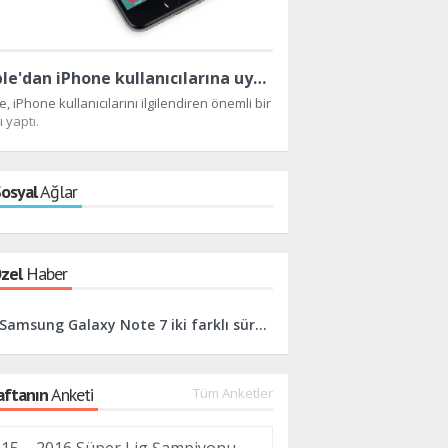
Yandex'in şikayeti üzerin
Google hakkında soruşturma
Apple'dan iPhone kullanıcılarına uyarı!
e, iPhone kullanıcılarını ilgilendiren önemli bir
en Ryzen ve Intel işlemci performans test!
 yaptı.
osyal
Ağlar
zel
Haber
Samsung Galaxy Note 7 iki farklı sürüm ile geliyor!
aftanın
Anketi
Tüm Anketler