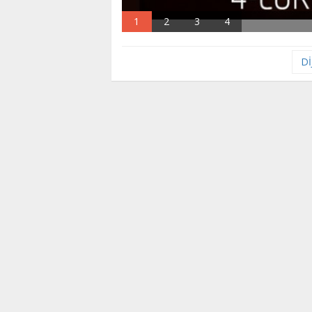
1
2
3
4
Dİ