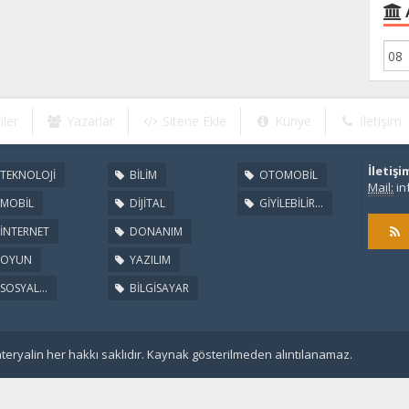
iler
Yazarlar
Sitene Ekle
Künye
İletişim
İletişi
TEKNOLOJİ
BİLİM
OTOMOBİL
Mail:
in
MOBİL
DİJİTAL
GİYİLEBİLİR...
İNTERNET
DONANIM
OYUN
YAZILIM
SOSYAL...
BİLGİSAYAR
eryalin her hakkı saklıdır. Kaynak gösterilmeden alıntılanamaz.