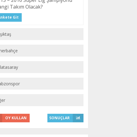
15 – 2016 Süper Lig Şampiyonu
ngi Takım Olacak?
nkete Git
şiktaş
nerbahçe
latasaray
abzonspor
ğer
OY KULLAN
SONUÇLAR