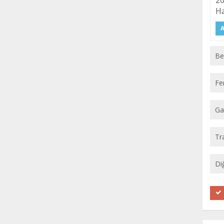
20
Ha
A
Be
Fe
Ga
Tr
Di