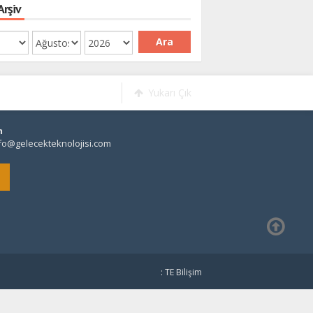
Arşiv
Ara
Yukarı Çık
m
fo@gelecekteknolojisi.com
: TE Bilişim