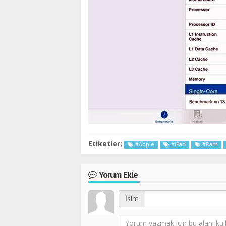
Etiketler;
#Apple
#iPad
#Ram
Yorum Ekle
İsim