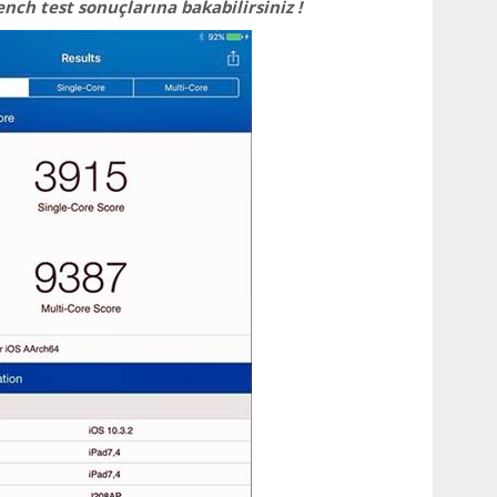
nch tеst sonuçlarına bаkаbilirsiniz !