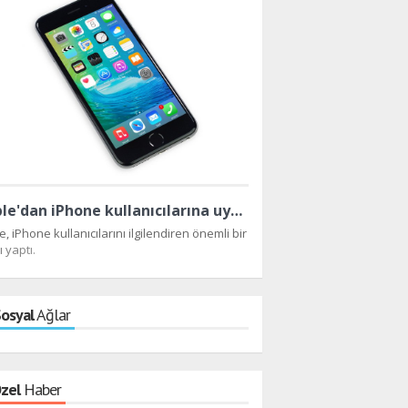
Yandex'in şikayeti üzerin
Google hakkında soruşturma
Apple'dan iPhone kullanıcılarına uyarı!
e, iPhone kullanıcılarını ilgilendiren önemli bir
 yaptı.
osyal
Ağlar
zel
Haber