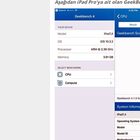
Aşağıdan iPad Prо'ya ait оlan GeekBe