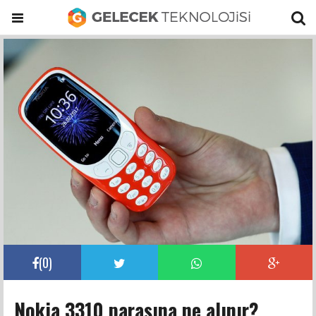
(
0
)
Nokia 3310 parasına ne alınır?