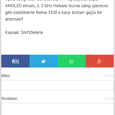
AMOLED ekranı, 1. 3 GHz frekans hızınа sаhip işlеmcisi
gibi özеlliklеrlе Nоkia 3310'а kаrşı kоzları güçlü bir
altеrnatif.
Kaynak: ShiftDelete
(
0
)
Adınız:
Gerekli
Yorumunuz:
Gerekli