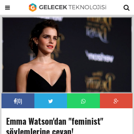
(
0
)
Emma Watson'dan "feminist"
söylemlerine cevap!