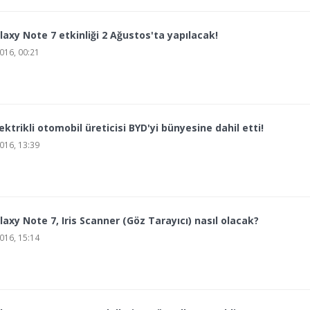
xy Note 7 etkinliği 2 Ağustos'ta yapılacak!
16, 00:21
ktrikli otomobil üreticisi BYD'yi bünyesine dahil etti!
16, 13:39
xy Note 7, Iris Scanner (Göz Tarayıcı) nasıl olacak?
16, 15:14