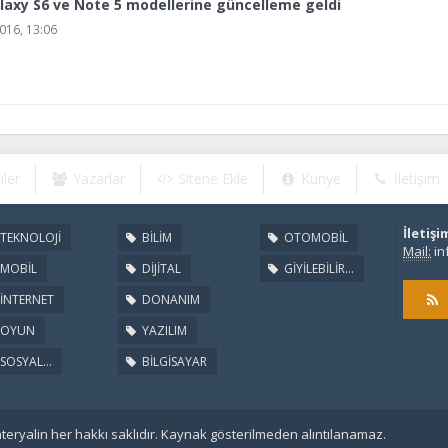
axy S6 ve Note 5 modellerine güncelleme geldi
16, 13:06
iler
Yazarlar
Sitene Ekle
Künye
İletişim
İletişi
TEKNOLOJİ
BİLİM
OTOMOBİL
Mail:
in
MOBİL
DİJİTAL
GİYİLEBİLİR...
İNTERNET
DONANIM
OYUN
YAZILIM
SOSYAL...
BİLGİSAYAR
eryalin her hakkı saklıdır. Kaynak gösterilmeden alıntılanamaz.