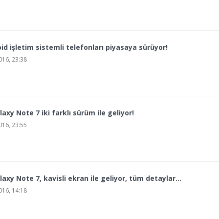
id işletim sistemli telefonları piyasaya sürüyor!
16, 23:38
xy Note 7 iki farklı sürüm ile geliyor!
16, 23:55
xy Note 7, kavisli ekran ile geliyor, tüm detaylar...
16, 14:18