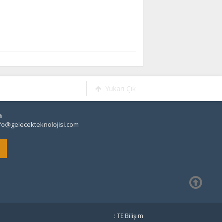
Yukarı Çık
m
fo@gelecekteknolojisi.com
: TE Bilişim