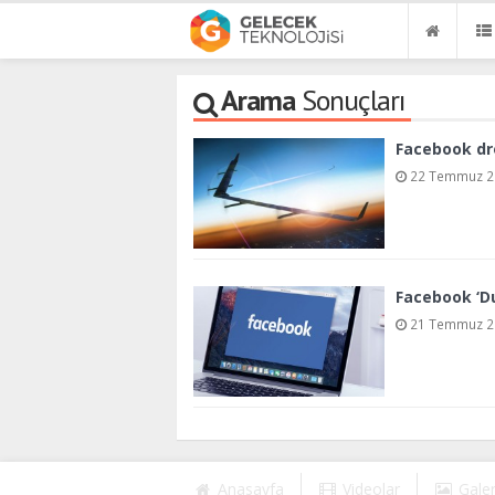
Arama
Sonuçları
Facebook dr
22 Temmuz 20
Facebook ‘Du
21 Temmuz 20
Anasayfa
Videolar
Galer