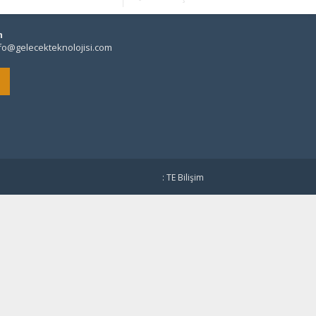
m
fo@gelecekteknolojisi.com
: TE Bilişim