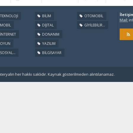
İletişi
TEKNOLOJİ
BİLİM
OTOMOBİL
Mail:
in
MOBİL
DİJİTAL
GİYİLEBİLİR...
İNTERNET
DONANIM
OYUN
YAZILIM
SOSYAL...
BİLGİSAYAR
eryalin her hakkı saklıdır. Kaynak gösterilmeden alıntılanamaz.