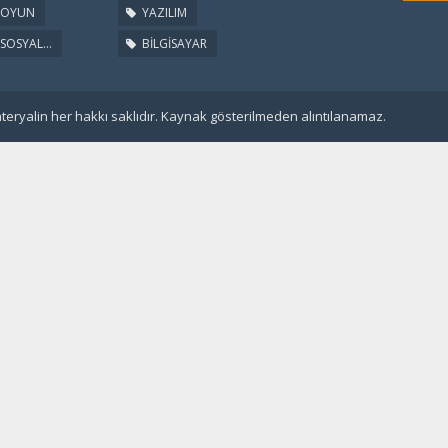
OYUN
YAZILIM
SOSYAL...
BİLGİSAYAR
eryalin her hakkı saklıdır. Kaynak gösterilmeden alıntılanamaz.