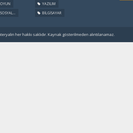
OYUN
YAZILIM
SOSYAL...
BİLGİSAYAR
eryalin her hakkı saklıdır. Kaynak gösterilmeden alıntılanamaz.