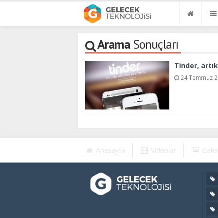
Arama
Sonuçları
Tinder, artık
24 Temmuz 20
Anasayfa
Videolar
Galer