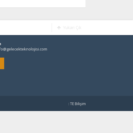
Yukarı Çık
m
fo@gelecekteknolojisi.com
: TE Bilişim