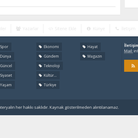
iler
Yazarlar
Sitene Ekle
Künye
İletişim
İletişi
Spor
Ekonomi
Hayat
Mail:
in
Dünya
Gündem
Magazin
Güncel
Teknoloji
Siyaset
Kültür...
Yaşam
Türkiye
eryalin her hakkı saklıdır. Kaynak gösterilmeden alıntılanamaz.